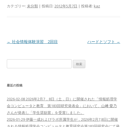
カテゴリー:
未分類
| 投稿日:
2012年5月7日
|
投稿者:
kaz
投
←
社会情報体験演習 2回目
ハードとソフト
→
稿
ナ
検
ビ
索:
ゲ
ー
最近の投稿
シ
ョ
2026-02-08 2026年2月7，8日（土，日）に開催された「情報処理学
ン
会コンピュータと教育 第183回研究発表会」において、山﨑 愛乃
さんが発表し「学生奨励賞」を受賞しました。
2026-01-29 伊藤一成およびラボ所属学生が，2026年2月7,8日に開催
される情報処理学会コンピュータと教育研究会第183回研究会にて発