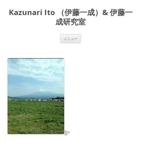
Kazunari Ito （伊藤一成）& 伊藤一
成研究室
コ
メニュー
ン
テ
ン
ツ
へ
ス
キ
ッ
プ
]]>