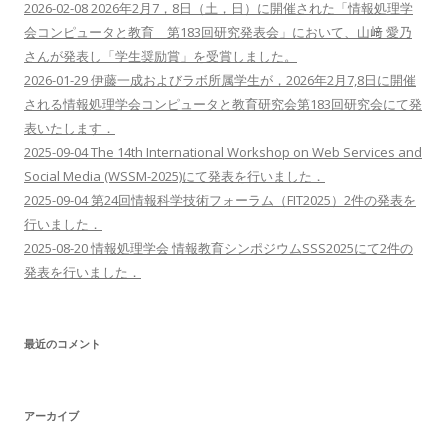
2026-02-08 2026年2月7，8日（土，日）に開催された「情報処理学
ョ
会コンピュータと教育 第183回研究発表会」において、山﨑 愛乃
ン
さんが発表し「学生奨励賞」を受賞しました。
2026-01-29 伊藤一成およびラボ所属学生が，2026年2月7,8日に開催
される情報処理学会コンピュータと教育研究会第183回研究会にて発
表いたします．
2025-09-04 The 14th International Workshop on Web Services and
Social Media (WSSM-2025)にて発表を行いました．
2025-09-04 第24回情報科学技術フォーラム（FIT2025）2件の発表を
行いました．
2025-08-20 情報処理学会 情報教育シンポジウムSSS2025にて2件の
発表を行いました．
最近のコメント
アーカイブ