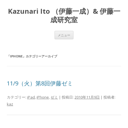
Kazunari Ito （伊藤一成）& 伊藤一
成研究室
コ
メニュー
ン
テ
ン
ツ
へ
「
IPHONE
」カテゴリーアーカイブ
ス
キ
ッ
プ
11/9（火）第8回伊藤ゼミ
カテゴリー:
iPad
,
iPhone
,
ゼミ
| 投稿日:
2010年11月9日
|
投稿者:
kaz