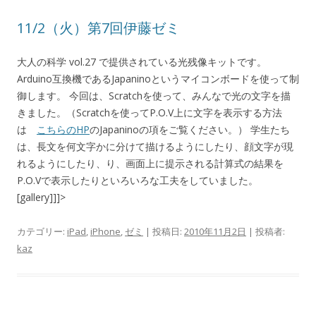
11/2（火）第7回伊藤ゼミ
大人の科学 vol.27 で提供されている光残像キットです。
Arduino互換機であるJapaninoというマイコンボードを使って制
御します。 今回は、Scratchを使って、みんなで光の文字を描
きました。（Scratchを使ってP.O.V上に文字を表示する方法
は
こちらのHP
のJapaninoの項をご覧ください。） 学生たち
は、長文を何文字かに分けて描けるようにしたり、顔文字が現
れるようにしたり、り、画面上に提示される計算式の結果を
P.O.Vで表示したりといろいろな工夫をしていました。
[gallery]]]>
カテゴリー:
iPad
,
iPhone
,
ゼミ
| 投稿日:
2010年11月2日
|
投稿者:
kaz