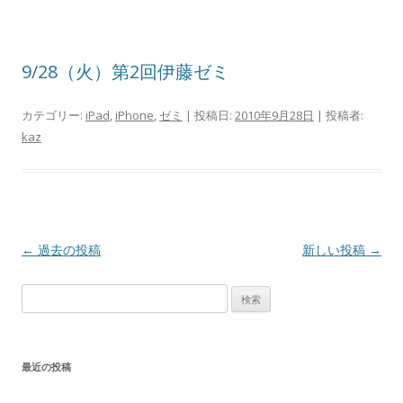
9/28（火）第2回伊藤ゼミ
カテゴリー:
iPad
,
iPhone
,
ゼミ
| 投稿日:
2010年9月28日
|
投稿者:
kaz
投
←
過去の投稿
新しい投稿
→
稿
検
ナ
索:
ビ
ゲ
最近の投稿
ー
シ