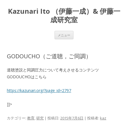
Kazunari Ito （伊藤一成）& 伊藤一
成研究室
コ
メニュー
ン
テ
ン
ツ
へ
GODOUCHO（ご道聴，ご同調）
ス
キ
ッ
プ
道聴塗説と同調圧力について考えさせるコンテンツ
GODOUCHOはこちら
https://kazunari.org/?page_id=2797
]]>
カテゴリー:
教育
,
研究
| 投稿日:
2015年7月6日
|
投稿者:
kaz