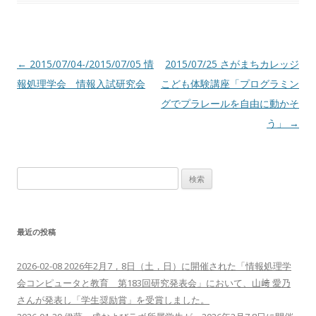
投
←
2015/07/04-/2015/07/05 情
2015/07/25 さがまちカレッジ
稿
報処理学会 情報入試研究会
こども体験講座「プログラミン
ナ
グでプラレールを自由に動かそ
ビ
う」
→
ゲ
ー
検
シ
索:
ョ
ン
最近の投稿
2026-02-08 2026年2月7，8日（土，日）に開催された「情報処理学
会コンピュータと教育 第183回研究発表会」において、山﨑 愛乃
さんが発表し「学生奨励賞」を受賞しました。