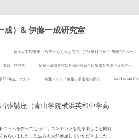
（伊藤一成）& 伊藤一成研究室
コ
ン
放送大学TV講座 「WEBのしくみと応用」(’25) 第11回から15回紹介ページ
テ
ン
ツ
，表彰，特許等
伊藤一成研究室に外部から新たに所属を希望される方へ
へ
ス
キ
学部2年生）の方へ
共通テスト「情報」最適化の原則
KAZUNARI ITO
ッ
プ
学院大学出張講座（青山学院横浜英和中学高
トグラムを作ってもらい，コンテンツを創る楽しさと同時
てもらいました．先生方も大勢参加していただきました．