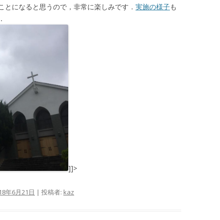
ことになると思うので，非常に楽しみです．
実施の様子
も
た．
]]>
018年6月21日
|
投稿者:
kaz