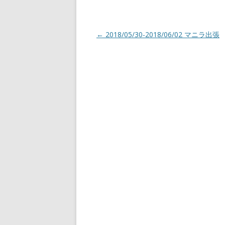
投
←
2018/05/30-2018/06/02 マニラ出張
稿
ナ
ビ
ゲ
ー
シ
ョ
ン