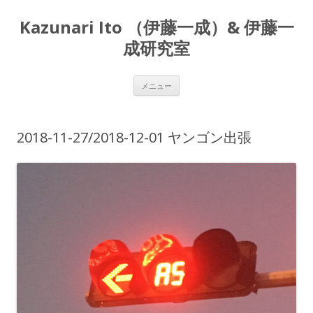
Kazunari Ito （伊藤一成）& 伊藤一
成研究室
コ
メニュー
ン
テ
ン
ツ
へ
2018-11-27/2018-12-01 ヤンゴン出張
ス
キ
ッ
プ