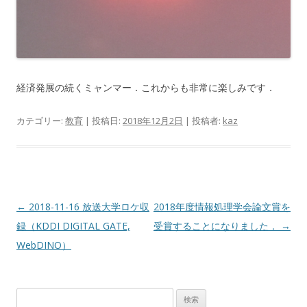
経済発展の続くミャンマー．これからも非常に楽しみです．
カテゴリー:
教育
| 投稿日:
2018年12月2日
|
投稿者:
kaz
投
←
2018-11-16 放送大学ロケ収
2018年度情報処理学会論文賞を
稿
録（KDDI DIGITAL GATE,
受賞することになりました．
→
ナ
WebDINO）
ビ
ゲ
検
ー