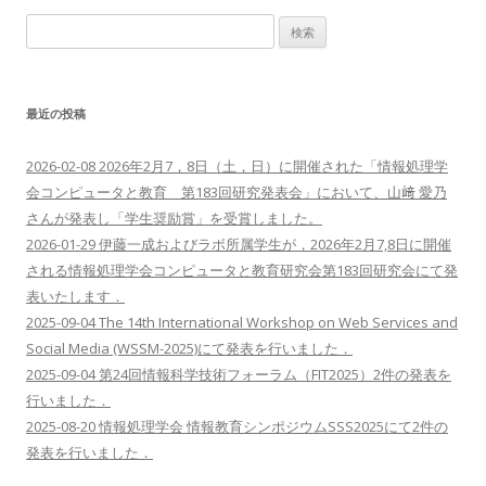
ビ
検
ゲ
索:
ー
シ
最近の投稿
ョ
ン
2026-02-08 2026年2月7，8日（土，日）に開催された「情報処理学
会コンピュータと教育 第183回研究発表会」において、山﨑 愛乃
さんが発表し「学生奨励賞」を受賞しました。
2026-01-29 伊藤一成およびラボ所属学生が，2026年2月7,8日に開催
される情報処理学会コンピュータと教育研究会第183回研究会にて発
表いたします．
2025-09-04 The 14th International Workshop on Web Services and
Social Media (WSSM-2025)にて発表を行いました．
2025-09-04 第24回情報科学技術フォーラム（FIT2025）2件の発表を
行いました．
2025-08-20 情報処理学会 情報教育シンポジウムSSS2025にて2件の
発表を行いました．