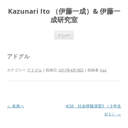
Kazunari Ito （伊藤一成）& 伊藤一
成研究室
コ
メニュー
ン
テ
ン
ツ
へ
アドグル
ス
キ
ッ
プ
カテゴリー:
アドグル
| 投稿日:
2011年4月18日
|
投稿者:
kaz
投
←
未来へ
4/26 社会情報演習3 （３年生
稿
ゼミ）
→
ナ