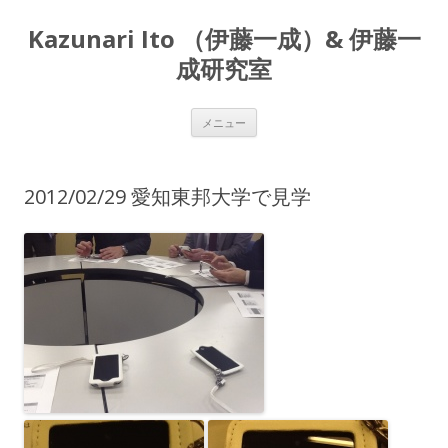
Kazunari Ito （伊藤一成）& 伊藤一
成研究室
コ
メニュー
ン
テ
ン
ツ
へ
2012/02/29 愛知東邦大学で見学
ス
キ
ッ
プ