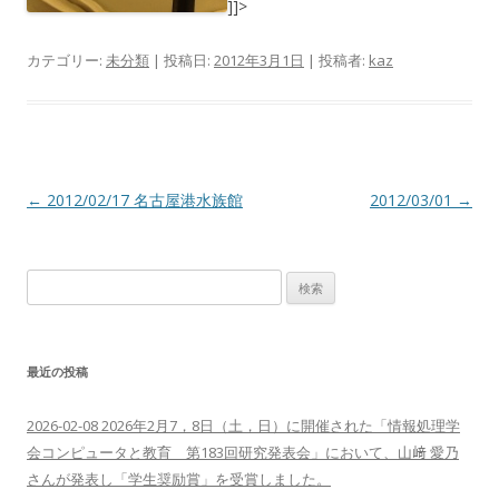
]]>
カテゴリー:
未分類
| 投稿日:
2012年3月1日
|
投稿者:
kaz
投
←
2012/02/17 名古屋港水族館
2012/03/01
→
稿
ナ
検
ビ
索:
ゲ
ー
最近の投稿
シ
ョ
2026-02-08 2026年2月7，8日（土，日）に開催された「情報処理学
ン
会コンピュータと教育 第183回研究発表会」において、山﨑 愛乃
さんが発表し「学生奨励賞」を受賞しました。