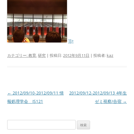
]]>
カテゴリー:
教育
,
研究
| 投稿日:
2012年9月11日
|
投稿者:
kaz
投
←
2012/09/10-2012/09/11 情
2012/09/12-2012/09/13 4年生
稿
報処理学会 IS121
ゼミ視察/合宿
→
ナ
ビ
検
ゲ
索: