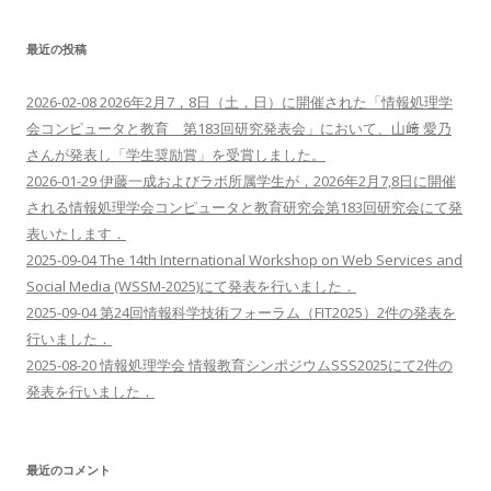
ー
シ
最近の投稿
ョ
ン
2026-02-08 2026年2月7，8日（土，日）に開催された「情報処理学
会コンピュータと教育 第183回研究発表会」において、山﨑 愛乃
さんが発表し「学生奨励賞」を受賞しました。
2026-01-29 伊藤一成およびラボ所属学生が，2026年2月7,8日に開催
される情報処理学会コンピュータと教育研究会第183回研究会にて発
表いたします．
2025-09-04 The 14th International Workshop on Web Services and
Social Media (WSSM-2025)にて発表を行いました．
2025-09-04 第24回情報科学技術フォーラム（FIT2025）2件の発表を
行いました．
2025-08-20 情報処理学会 情報教育シンポジウムSSS2025にて2件の
発表を行いました．
最近のコメント