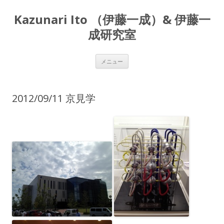
Kazunari Ito （伊藤一成）& 伊藤一
成研究室
コ
メニュー
ン
テ
ン
ツ
へ
2012/09/11 京見学
ス
キ
ッ
プ