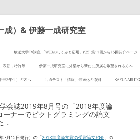
（伊藤一成）& 伊藤一成研究室
コ
ン
放送大学TV講座 「WEBのしくみと応用」(’25) 第11回から15回紹介ページ
テ
ン
ツ
，表彰，特許等
伊藤一成研究室に外部から新たに所属を希望される方へ
へ
ス
キ
学部2年生）の方へ
共通テスト「情報」最適化の原則
KAZUNARI ITO
ッ
プ
学会学会誌2019年8月号の「2018年度論
コーナーでピクトグラミングの論文
た．
9年7月15日発行）の「
2018年度論文賞の受賞論文紹介
」の