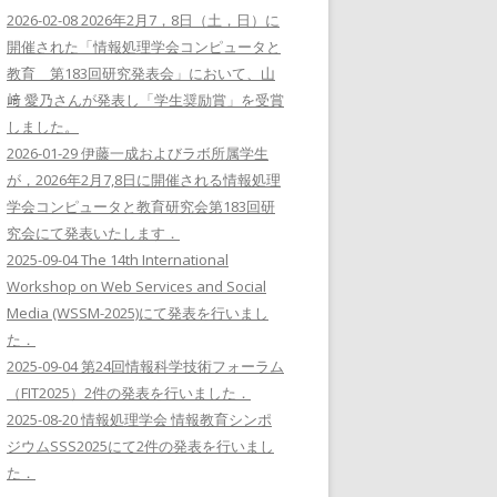
2026-02-08 2026年2月7，8日（土，日）に
開催された「情報処理学会コンピュータと
教育 第183回研究発表会」において、山
﨑 愛乃さんが発表し「学生奨励賞」を受賞
しました。
2026-01-29 伊藤一成およびラボ所属学生
が，2026年2月7,8日に開催される情報処理
学会コンピュータと教育研究会第183回研
究会にて発表いたします．
2025-09-04 The 14th International
Workshop on Web Services and Social
Media (WSSM-2025)にて発表を行いまし
た．
2025-09-04 第24回情報科学技術フォーラム
（FIT2025）2件の発表を行いました．
2025-08-20 情報処理学会 情報教育シンポ
ジウムSSS2025にて2件の発表を行いまし
た．