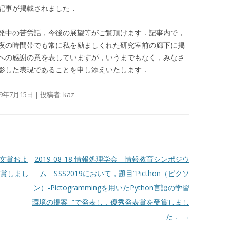
記事が掲載されました．
発中の苦労話，今後の展望等がご覧頂けます．記事内で，
夜の時間帯でも常に私を励ましくれた研究室前の廊下に掲
への感謝の意を表していますが，いうまでもなく，みなさ
影した表現であることを申し添えいたします．
19年7月15日
|
投稿者:
kaz
会論文賞およ
2019-08-18 情報処理学会 情報教育シンポジウ
受賞しまし
ム SSS2019において，題目”Picthon（ピクソ
ン）-Pictogrammingを用いたPython言語の学習
環境の提案–”で発表し，優秀発表賞を受賞しまし
た．
→