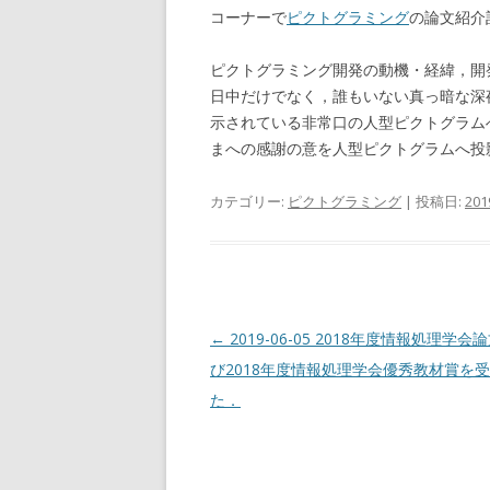
コーナーで
ピクトグラミング
の論文紹介
ピクトグラミング開発の動機・経緯，開
日中だけでなく，誰もいない真っ暗な深
示されている非常口の人型ピクトグラム
まへの感謝の意を人型ピクトグラムへ投
カテゴリー:
ピクトグラミング
| 投稿日:
20
投
←
2019-06-05 2018年度情報処理学
稿
び2018年度情報処理学会優秀教材賞を
ナ
た．
ビ
ゲ