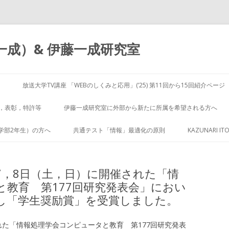
（伊藤一成）& 伊藤一成研究室
コ
ン
放送大学TV講座 「WEBのしくみと応用」(’25) 第11回から15回紹介ページ
テ
ン
ツ
，表彰，特許等
伊藤一成研究室に外部から新たに所属を希望される方へ
へ
ス
キ
学部2年生）の方へ
共通テスト「情報」最適化の原則
KAZUNARI ITO
ッ
プ
年12月7，8日（土，日）に開催された「情
と教育 第177回研究発表会」におい
し「学生奨励賞」を受賞しました。
された「情報処理学会コンピュータと教育 第177回研究発表