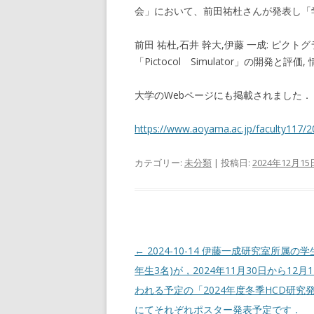
会」において、前田祐杜さんが発表し「
前田 祐杜,石井 幹大,伊藤 一成: ピ
「Pictocol Simulator」の開発と
大学のWebページにも掲載されました．
https://www.aoyama.ac.jp/faculty117
カテゴリー:
未分類
| 投稿日:
2024年12月15
投
←
2024-10-14 伊藤一成研究室所属の学
稿
年生3名)が，2024年11月30日から12月
ナ
われる予定の「2024年度冬季HCD研究
ビ
にてそれぞれポスター発表予定です．