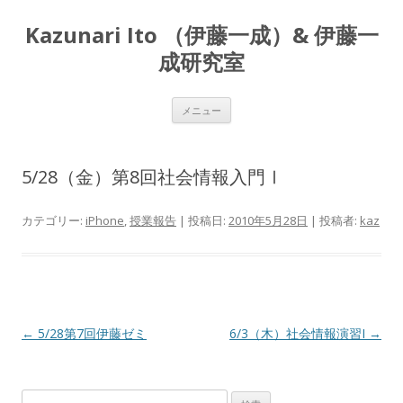
Kazunari Ito （伊藤一成）& 伊藤一
成研究室
コ
メニュー
ン
テ
ン
ツ
へ
5/28（金）第8回社会情報入門Ⅰ
ス
キ
ッ
プ
カテゴリー:
iPhone
,
授業報告
| 投稿日:
2010年5月28日
|
投稿者:
kaz
投
←
5/28第7回伊藤ゼミ
6/3（木）社会情報演習I
→
稿
ナ
検