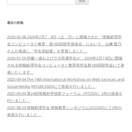
ビ
索:
ゲ
ー
最近の投稿
シ
ョ
2026-02-08 2026年2月7，8日（土，日）に開催された「情報処理学
ン
会コンピュータと教育 第183回研究発表会」において、山﨑 愛乃
さんが発表し「学生奨励賞」を受賞しました。
2026-01-29 伊藤一成およびラボ所属学生が，2026年2月7,8日に開催
される情報処理学会コンピュータと教育研究会第183回研究会にて発
表いたします．
2025-09-04 The 14th International Workshop on Web Services and
Social Media (WSSM-2025)にて発表を行いました．
2025-09-04 第24回情報科学技術フォーラム（FIT2025）2件の発表を
行いました．
2025-08-20 情報処理学会 情報教育シンポジウムSSS2025にて2件の
発表を行いました．