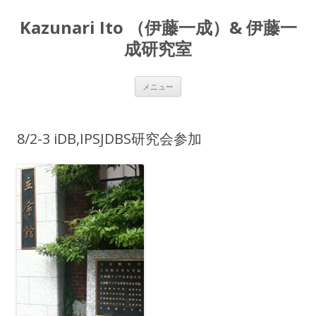
Kazunari Ito （伊藤一成）& 伊藤一
成研究室
コ
メニュー
ン
テ
ン
ツ
へ
8/2-3 iDB,IPSJDBS研究会参加
ス
キ
ッ
プ