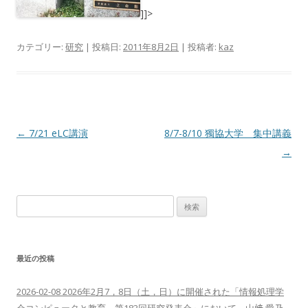
]]>
カテゴリー:
研究
| 投稿日:
2011年8月2日
|
投稿者:
kaz
投
←
7/21 eLC講演
8/7-8/10 獨協大学 集中講義
稿
→
ナ
ビ
検
ゲ
索:
ー
シ
最近の投稿
ョ
ン
2026-02-08 2026年2月7，8日（土，日）に開催された「情報処理学