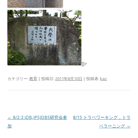
]]>
カテゴリー:
教育
| 投稿日:
2011年8月10日
|
投稿者:
kaz
投
←
8/2-3 iDB,IPSJDBS研究会参
8/15 トラベワーキング，トラ
稿
加
ベラーニング
→
ナ