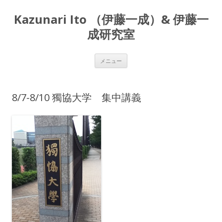
Kazunari Ito （伊藤一成）& 伊藤一
成研究室
コ
メニュー
ン
テ
ン
ツ
へ
8/7-8/10 獨協大学 集中講義
ス
キ
ッ
プ