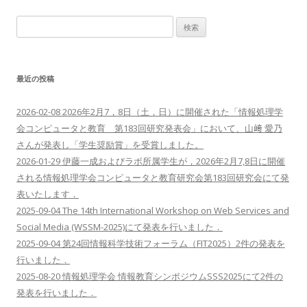
ビ
検
ゲ
索:
ー
シ
最近の投稿
ョ
ン
2026-02-08 2026年2月7，8日（土，日）に開催された「情報処理学
会コンピュータと教育 第183回研究発表会」において、山﨑 愛乃
さんが発表し「学生奨励賞」を受賞しました。
2026-01-29 伊藤一成およびラボ所属学生が，2026年2月7,8日に開催
される情報処理学会コンピュータと教育研究会第183回研究会にて発
表いたします．
2025-09-04 The 14th International Workshop on Web Services and
Social Media (WSSM-2025)にて発表を行いました．
2025-09-04 第24回情報科学技術フォーラム（FIT2025）2件の発表を
行いました．
2025-08-20 情報処理学会 情報教育シンポジウムSSS2025にて2件の
発表を行いました．