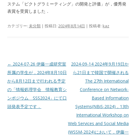
ステム「ピクトグラミーティング」の開発と評価」が，優秀発
表賞を受賞しました．
カテゴリー:
未分類
| 投稿日:
2024年8月14日
|
投稿者:
kaz
投
←
2024-07-26 伊藤一成研究室
2024-09-14 2024年9月19日か
稿
所属の学生が，2024年8月10日
ら21日まで韓国で開催される
ナ
から8月12日まで行われる予定
The 27th International
ビ
の「情報処理学会 情報教育シ
Conference on Network-
ゲ
ンポジウム SSS2024」にて口
Based Information
ー
頭発表予定です．
Systems(NBiS-2024)，13th
シ
International Workshop on
ョ
Web Services and Social Media
ン
(WSSM-2024)において，伊藤一