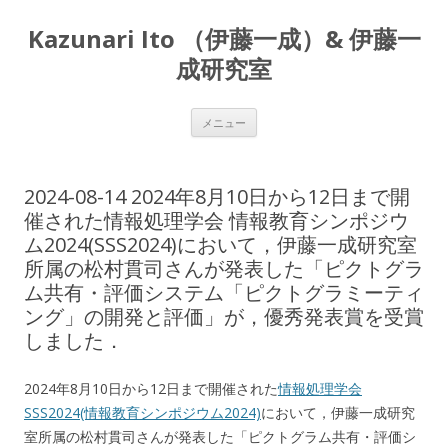
Kazunari Ito （伊藤一成）& 伊藤一
成研究室
コ
メニュー
ン
テ
ン
ツ
へ
2024-08-14 2024年8月10日から12日まで開
ス
キ
催された情報処理学会 情報教育シンポジウ
ッ
ム2024(SSS2024)において，伊藤一成研究室
プ
所属の松村貫司さんが発表した「ピクトグラ
ム共有・評価システム「ピクトグラミーティ
ング」の開発と評価」が，優秀発表賞を受賞
しました．
2024年8月10日から12日まで開催された
情報処理学会
SSS2024(情報教育シンポジウム2024)
において，伊藤一成研究
室所属の松村貫司さんが発表した「ピクトグラム共有・評価シ